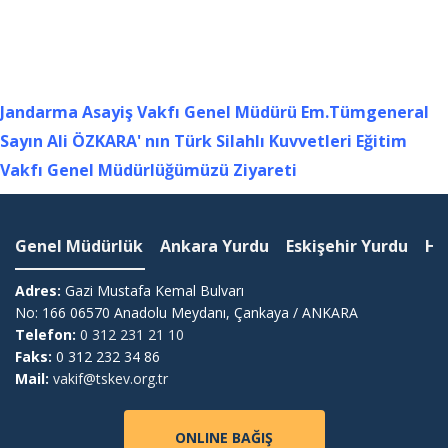
Jandarma Asayiş Vakfı Genel Müdürü Em.Tümgeneral
Sayın Ali ÖZKARA' nın Türk Silahlı Kuvvetleri Eğitim
Vakfı Genel Müdürlüğümüzü Ziyareti
Genel Müdürlük
Ankara Yurdu
Eskişehir Yurdu
Ha
Adres:
Gazi Mustafa Kemal Bulvarı
No: 166 06570 Anadolu Meydanı, Çankaya / ANKARA
Telefon:
0 312 231 21 10
Faks:
0 312 232 34 86
Mail:
vakif@tskev.org.tr
ONLINE BAĞIŞ