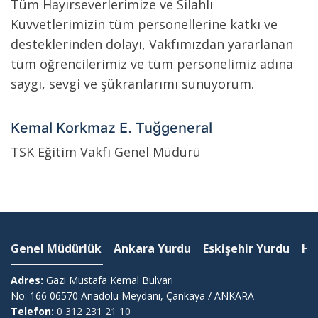
Tüm Hayırseverlerimize ve Silahlı
Kuvvetlerimizin tüm personellerine katkı ve
desteklerinden dolayı, Vakfımızdan yararlanan
tüm öğrencilerimiz ve tüm personelimiz adına
saygı, sevgi ve şükranlarımı sunuyorum.
Kemal Korkmaz E. Tuğgeneral
TSK Eğitim Vakfı Genel Müdürü
Genel Müdürlük
Ankara Yurdu
Eskişehir Yurdu
Ha
Adres:
Gazi Mustafa Kemal Bulvarı
No: 166 06570 Anadolu Meydanı, Çankaya / ANKARA
Telefon:
0 312 231 21 10