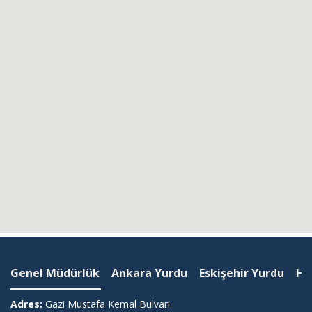
Genel Müdürlük
Ankara Yurdu
Eskişehir Yurdu
Ha
Adres:
Gazi Mustafa Kemal Bulvarı