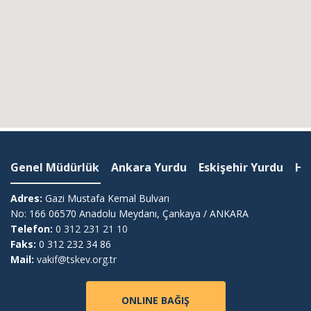
Genel Müdürlük
Ankara Yurdu
Eskişehir Yurdu
Ha
Adres:
Gazi Mustafa Kemal Bulvarı
No: 166 06570 Anadolu Meydanı, Çankaya / ANKARA
Telefon:
0 312 231 21 10
Faks:
0 312 232 34 86
Mail:
vakif@tskev.org.tr
ONLINE BAĞIŞ