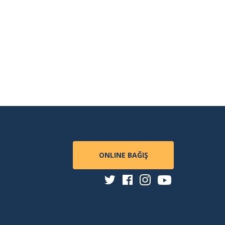
Kayıt
Yenileme
Yurt
Başvurusu
Sorgulama
Burs
Başvurusu
Burs
Sonuçları
Sorgulama
ONLINE BAĞIŞ
Öğrenci
Memnuniyet
Anketi