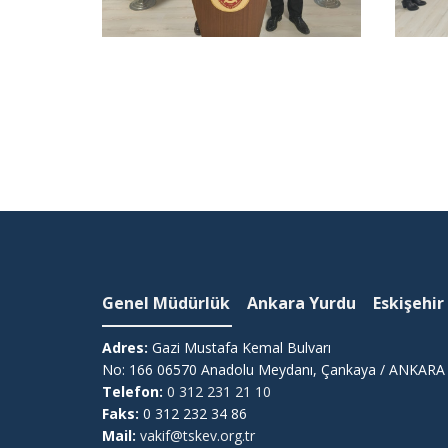
Genel Müdürlük
Ankara Yurdu
Eskişehir
Adres:
Gazi Mustafa Kemal Bulvarı
No: 166 06570 Anadolu Meydanı, Çankaya / ANKARA
Telefon:
0 312 231 21 10
Faks:
0 312 232 34 86
Mail:
vakif@tskev.org.tr