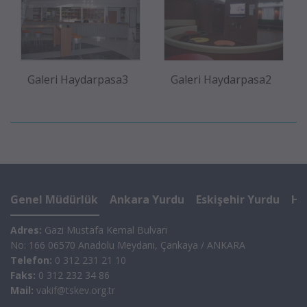
Galeri Haydarpasa3
Galeri Haydarpasa2
Genel Müdürlük
Ankara Yurdu
Eskişehir Yurdu
Ha
Adres:
Gazi Mustafa Kemal Bulvarı
No: 166 06570 Anadolu Meydanı, Çankaya / ANKARA
Telefon:
0 312 231 21 10
Faks:
0 312 232 34 86
Mail:
vakif@tskev.org.tr